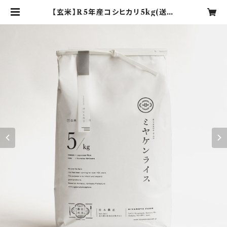
【玄米】R5年産コシヒカリ5kg(送料
込) | MIYAKEN RICE 宮本農産
の直売所